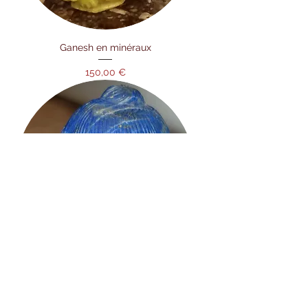
Ganesh en minéraux
Prix
150,00 €
Tête de Buddha lapis-lazuli
Prix
260,00 €